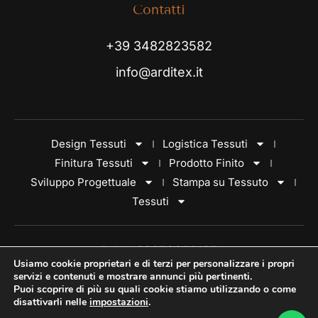
Contatti
+39 3482823582
info@arditex.it
Design Tessuti
Logistica Tessuti
Finitura Tessuti
Prodotto Finito
Sviluppo Progettuale
Stampa su Tessuto
Tessuti
P.IVA 03270600137
Usiamo cookie proprietari e di terzi per personalizzare i propri
servizi e contenuti e mostrare annunci più pertinenti.
Privacy Policy
Puoi scoprire di più su quali cookie stiamo utilizzando o come
disattivarli nelle
impostazioni
.