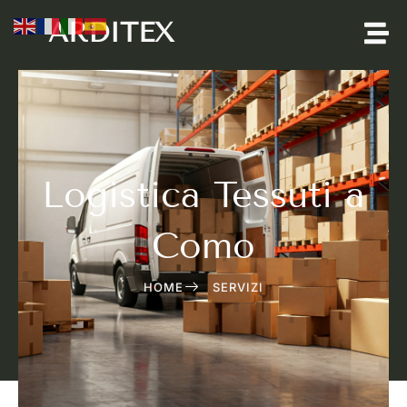
ARDITEX
Logistica Tessuti a
Como
HOME
SERVIZI